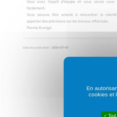
Vous avez l'esprit d'équipe et vous savez vous i
facilement.
Vous pouvez être amené à rencontrer la clientè
apporter des précisions sur les travaux effectués.
Permis B exigé.
Date de publication :
2026-07-07
En autorisan
cookies et 
Tout