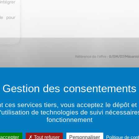
ntégrer
le pour
Référence de l'offre :
G/GM/07/Mécanic
Postuler à l'offre
t ces services tiers, vous acceptez le dépôt et 
l'utilisation de technologies de suivi nécessaire
fonctionnement
Nos offres similaires
 accepter
Tout refuser
Personnaliser
Politique de conf