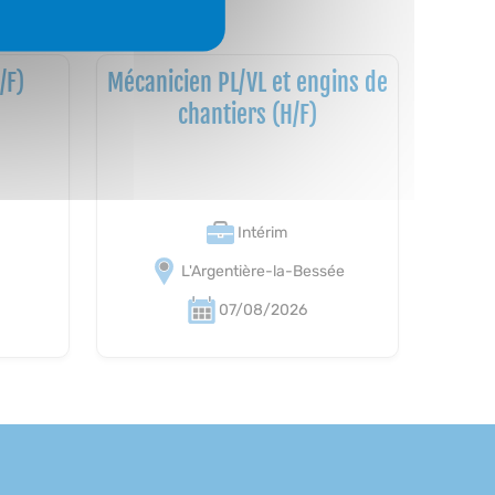
/F)
Mécanicien PL/VL et engins de
chantiers (H/F)
Intérim
L'Argentière-la-Bessée
07/08/2026