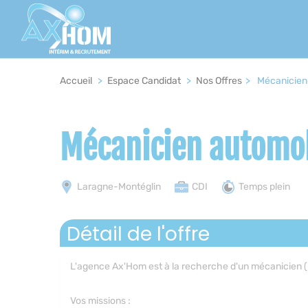
Panneau de gestion des cookies
Fil
Accueil
>
Espace Candidat
>
Nos Offres
>
Mécanicien 
d'Ariane
Mécanicien automob
Laragne-Montéglin
CDI
Temps plein
Détail de l'offre
L'agence Ax'Hom est à la recherche d'un mécanicien (H
Vos missions :