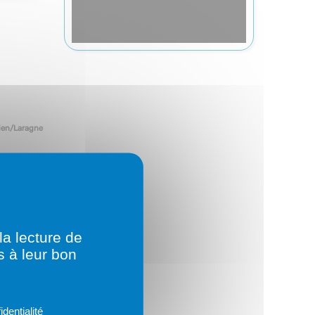
ien/Laragne
la lecture de
s à leur bon
identialité