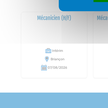
Mécanicien (H/F)
Mécan
Intérim
Briançon
07/08/2026