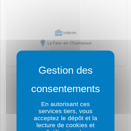
Intérim
La Fare-en-Champsaur
19/06/2026
Chauffeur PL (H/F)
En autorisant ces
services tiers, vous
acceptez le dépôt et la
Intérim
lecture de cookies et
Laragne-Montéglin