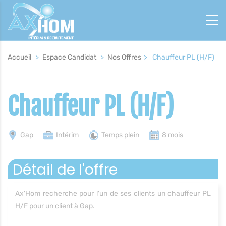
Panneau de gestion des cookies
Fil
Accueil
>
Espace Candidat
>
Nos Offres
>
Chauffeur PL (H/F)
d'Ariane
Chauffeur PL (H/F)
Gap
Intérim
Temps plein
8 mois
Détail de l'offre
Ax'Hom recherche pour l'un de ses clients un chauffeur PL
H/F pour un client à Gap.